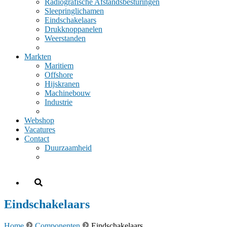
Radiografische Afstandsbesturingen
Sleepringlichamen
Eindschakelaars
Drukknoppanelen
Weerstanden
Markten
Maritiem
Offshore
Hijskranen
Machinebouw
Industrie
Webshop
Vacatures
Contact
Duurzaamheid
Eindschakelaars
Home
Componenten
Eindschakelaars