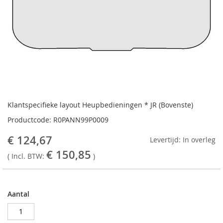
Ga
naar
Klantspecifieke layout Heupbedieningen * JR (Bovenste)
het
Productcode: R0PANN99P0009
begin
van
€ 124,67
Levertijd: In overleg
de
€ 150,85
afbeeldingen-
( Incl. BTW:
)
gallerij
Aantal