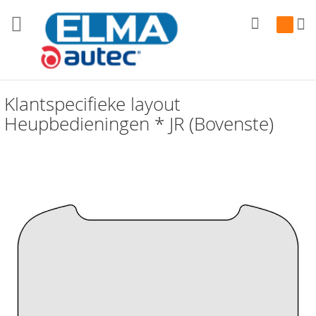
Zoek
Winkelw
Klantspecifieke layout
Heupbedieningen * JR (Bovenste)
Ga
naar
het
einde
van
de
afbeeldingen-
gallerij