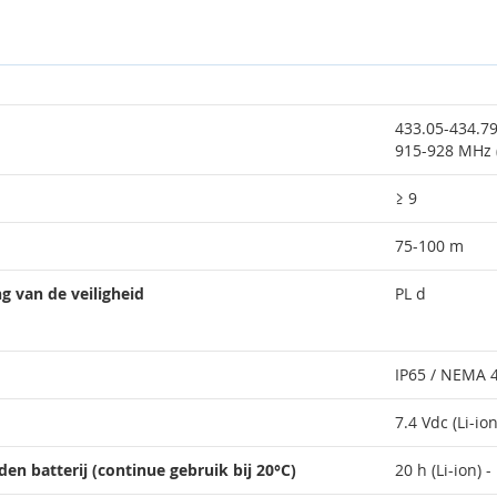
433.05-434.79
915-928 MHz 
≥ 9
75-100 m
g van de veiligheid
PL d
IP65 / NEMA 
7.4 Vdc (Li-io
n batterij (continue gebruik bij 20°C)
20 h (Li-ion) 