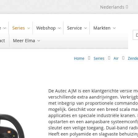
Taal
Nederlands
e
Series
Webshop
Service
Markten
act
Meer Elma
Zo
Home
Series
Air
Zende
De Autec AJM is een klantgerichte versie m
verschillende extra aandrijvingen. Verkrij
met inbegrip van proportionele commando. 
mogelijk. Geschikt voor een breed scala ma
applicaties en speciale industriële kranen.
opstarten en een aanpasbare systeemconfig
sleutel een veilige toegang. Dual-band ra
Heeft een polyamide en slagvaste behuizin