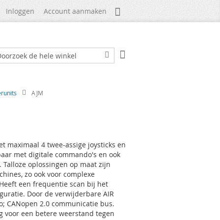
Mijn Account
Inloggen
Account aanmaken
Winkelwagen
ek
Zoek
runits
AJM
et maximaal 4 twee-assige joysticks en
gbaar met digitale commando's en ook
Talloze oplossingen op maat zijn
chines, zo ook voor complexe
 Heeft een frequentie scan bij het
uratie. Door de verwijderbare AIR
dio; CANopen 2.0 communicatie bus.
g voor een betere weerstand tegen