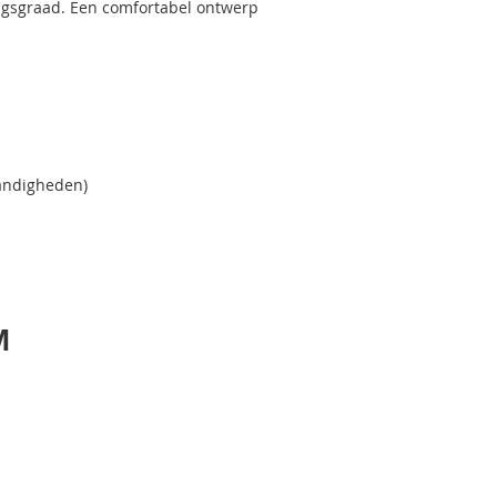
ngsgraad. Een comfortabel ontwerp
andigheden)
M