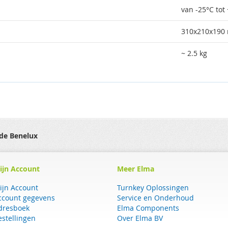
van -25°C tot
310x210x190
~ 2.5 kg
 de Benelux
ijn Account
Meer Elma
ijn Account
Turnkey Oplossingen
ccount gegevens
Service en Onderhoud
dresboek
Elma Components
estellingen
Over Elma BV