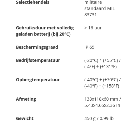
Selectiehendels
militaire
standaard MIL-
83731
Gebruiksduur met volledig
> 16 uur
geladen batterij (bij 20°C)
Beschermingsgraad
IP 65
Bedrijfstemperatuur
(-20°C) ÷ (+55°C) /
(-4°F) ÷ (+131°F)
Opbergtemperatuur
(-40°C) ÷ (+70°C) /
(-40°F) ÷ (+158°F)
Afmeting
138x118x60 mm /
5.43x4.65x2.36 in
Gewicht
450 g / 0.99 lb