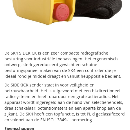
Ga
naar
De SK4 SIDEKICK is een zeer compacte radiografische
het
besturing voor industriële toepassingen. Het ergonomisch
begin
ontwerp, sterk gereduceerd gewicht en schuine
van
besturingspaneel maken van de SK4 een controller die je
de
ideaal rond je middel draagt en vanuit heuppositie bedient.
afbeeldingen-
De SIDEKICK zender staat in voor veiligheid en
gallerij
betrouwbaarheid. Het is uitgevoerd met een bi-directioneel
radiosysteem en heeft daardoor een grote actieradius. Het
apparaat wordt ingeregeld aan de hand van selectiehendels,
draaischakelaar, potentiometers en een aparte knop aan de
zijkant. De SK4 heeft een topfunctie, is tot PL d geclassificeerd
en voldoet aan de EN ISO 13849-1 normering.
Eigenschappen