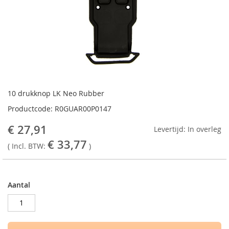
Ga
naar
10 drukknop LK Neo Rubber
het
Productcode: R0GUAR00P0147
begin
van
€ 27,91
Levertijd: In overleg
de
€ 33,77
afbeeldingen-
( Incl. BTW:
)
gallerij
Aantal