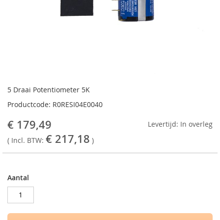
Ga
naar
5 Draai Potentiometer 5K
het
Productcode: R0RESI04E0040
begin
van
€ 179,49
Levertijd: In overleg
de
€ 217,18
afbeeldingen-
( Incl. BTW:
)
gallerij
Aantal