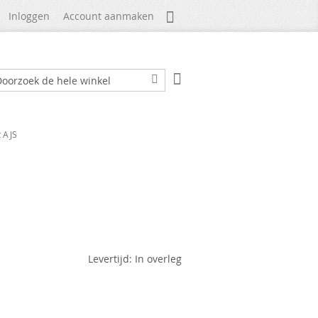
Mijn Account
Inloggen
Account aanmaken
Winkelwagen
ek
Zoek
t AJS
Levertijd: In overleg