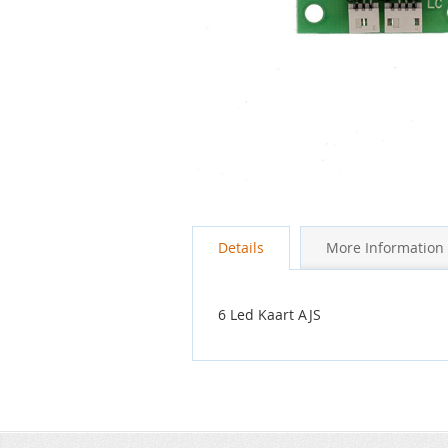
Ga
naar
Details
More Information
het
begin
van
de
6 Led Kaart AJS
afbeeldingen-
gallerij