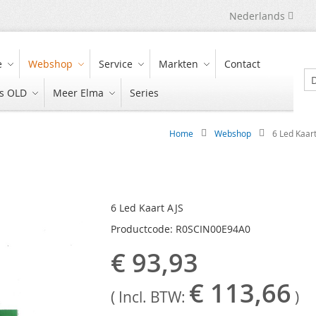
Taal
Nederlands
e
Webshop
Service
Markten
Contact
es OLD
Meer Elma
Series
Zo
Home
Webshop
6 Led Kaar
6 Led Kaart AJS
Productcode: R0SCIN00E94A0
€ 93,93
€ 113,66
( Incl. BTW:
)