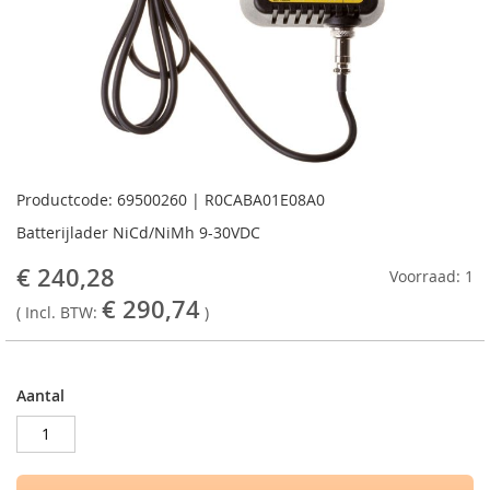
Ga
naar
Productcode: 69500260 | R0CABA01E08A0
het
Batterijlader NiCd/NiMh 9-30VDC
begin
van
€ 240,28
Voorraad: 1
de
€ 290,74
afbeeldingen-
( Incl. BTW:
)
gallerij
Aantal