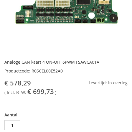
Ga
naar
Analoge CAN kaart 4 ON-OFF 6PWM FSAWCA01A
het
Productcode: R0SCEL00E52A0
begin
van
€ 578,29
Levertijd: In overleg
de
€ 699,73
afbeeldingen-
( Incl. BTW:
)
gallerij
Aantal