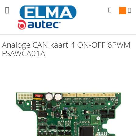
Zoek
Winkelw
Analoge CAN kaart 4 ON-OFF 6PWM
FSAWCA01A
Ga
naar
het
einde
van
de
afbeeldingen-
gallerij