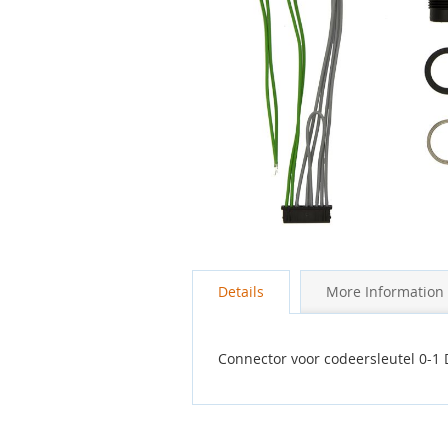
gallerij
Ga
naar
Details
More Information
het
begin
van
de
Connector voor codeersleutel 0-1
afbeeldingen-
gallerij