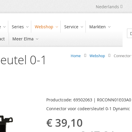
Taal
Nederlands
e
Series
Webshop
Service
Markten
act
Meer Elma
Zo
eutel 0-1
Home
Webshop
Connector 
Productcode: 69502063 | R0CONN01E03A0
Connector voor codeersleutel 0-1 Dynamic
€ 39,10