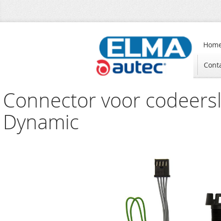
Hom
Cont
Connector voor codeersl
Dynamic
Ga
naar
het
einde
van
de
afbeeldingen-