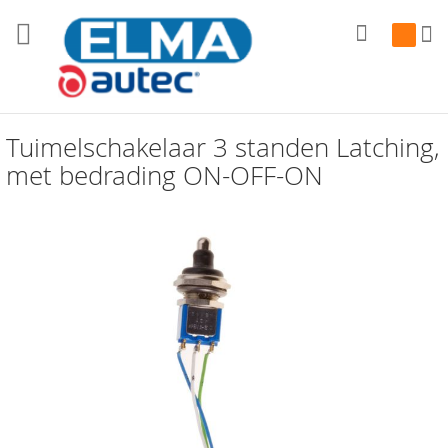
Zoek
Winkelw
Tuimelschakelaar 3 standen Latching,
met bedrading ON-OFF-ON
Ga
naar
het
einde
van
de
afbeeldingen-
gallerij