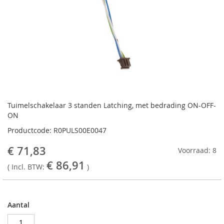
Ga
naar
Tuimelschakelaar 3 standen Latching, met bedrading ON-OFF-
het
ON
begin
Productcode: R0PULS00E0047
van
de
€ 71,83
Voorraad: 8
afbeeldingen-
€ 86,91
gallerij
( Incl. BTW:
)
Aantal