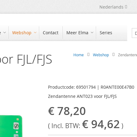
Taal
Nederlands
e
Webshop
Contact
Meer Elma
Series
Zo
r FJL/FJS
Home
Webshop
Zendantenn
Productcode: 69501794 | R0ANTE00E47B0
Zendantenne ANT023 voor FJL/FJS
€ 78,20
€ 94,62
( Incl. BTW:
)