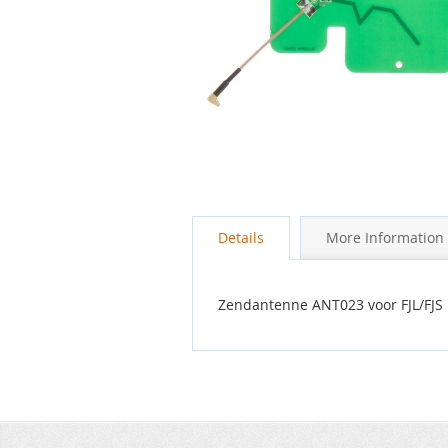
Ga
naar
Details
More Information
het
begin
van
de
Zendantenne ANT023 voor FJL/FJS
afbeeldingen-
gallerij