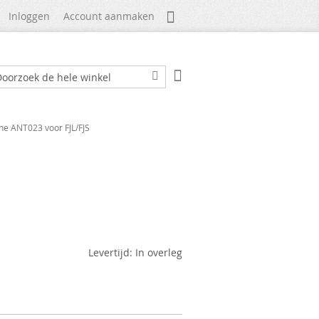
Mijn Account
Inloggen
Account aanmaken
Winkelwagen
ek
Zoek
e ANT023 voor FJL/FJS
Levertijd: In overleg