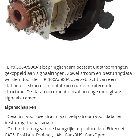
Ga
naar
TER’s 300A/500A sleepringlichaam bestaat uit stroomringen
het
gekoppeld aan signaalringen. Zowel stroom en besturingdata
begin
worden door de TER 300A/500A overgebracht van een
van
stationaire stroom- en databron naar een roterende
de
structuur. De data-overdracht omvat analoge en digitale
afbeeldingen-
signaalstromen.
gallerij
Eigenschappen
- Geschikt voor overdracht van gelijkstroom voor data- en
besturingstoepassingen
- Ondersteuning van de balngrijkste protocollen: Ethernet
CAT5, Profibus, Profinet, LAN, Can-BUS, Can-Open