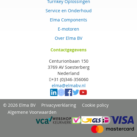
Turnkey Oplossingen
Service en Onderhoud
Elma Components
E-motoren
Over Elma BV
Contactgegevens
Centurionbaan 150
3769 AV Soesterberg
Nederland
+31 (0)346-356060
elma@elmabv.nl
© 2026 Elma BV
Privacyverklaring
Cookie policy
Algemene Voorwaarden