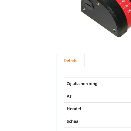
Ga
naar
Details
het
begin
van
de
Zij afscherming
afbeeldingen-
gallerij
As
Hendel
Schaal