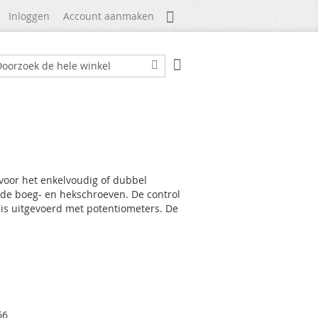
Mijn Account
Inloggen
Account aanmaken
Winkelwagen
ek
Zoek
 voor het enkelvoudig of dubbel
de boeg- en hekschroeven. De control
n is uitgevoerd met potentiometers. De
66