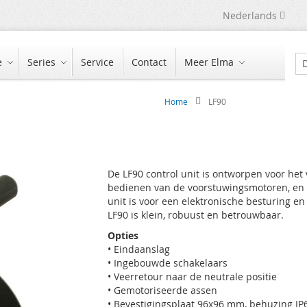
Taal
Nederlands
e
Series
Service
Contact
Meer Elma
Zo
Home
LF90
De LF90 control unit is ontworpen voor het
bedienen van de voorstuwingsmotoren, en 
unit is voor een elektronische besturing e
LF90 is klein, robuust en betrouwbaar.
Opties
• Eindaanslag
• Ingebouwde schakelaars
• Veerretour naar de neutrale positie
• Gemotoriseerde assen
• Bevestigingsplaat 96x96 mm, behuzing IP