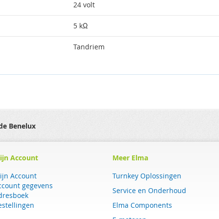
24 volt
5 kΩ
Tandriem
 de Benelux
ijn Account
Meer Elma
ijn Account
Turnkey Oplossingen
ccount gegevens
Service en Onderhoud
dresboek
estellingen
Elma Components