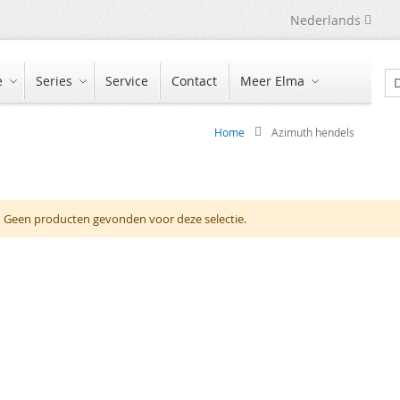
Taal
Nederlands
e
Series
Service
Contact
Meer Elma
Zo
Home
Azimuth hendels
Geen producten gevonden voor deze selectie.