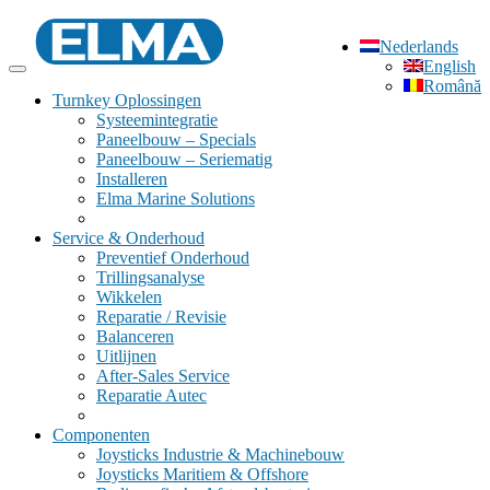
Nederlands
English
Română
Turnkey Oplossingen
Systeemintegratie
Paneelbouw – Specials
Paneelbouw – Seriematig
Installeren
Elma Marine Solutions
Service & Onderhoud
Preventief Onderhoud
Trillingsanalyse
Wikkelen
Reparatie / Revisie
Balanceren
Uitlijnen
After-Sales Service
Reparatie Autec
Componenten
Joysticks Industrie & Machinebouw
Joysticks Maritiem & Offshore