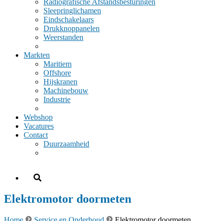
Radiografische Afstandsbesturingen
Sleepringlichamen
Eindschakelaars
Drukknoppanelen
Weerstanden
Markten
Maritiem
Offshore
Hijskranen
Machinebouw
Industrie
Webshop
Vacatures
Contact
Duurzaamheid
Elektromotor doormeten
Home
Service en Onderhoud
Elektromotor doormeten