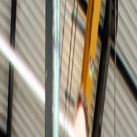
Elektromotor revisie door specialisten
 roterende elektrische machine met ervaring en precisie.
Dit doen wij me
isie en onderhoudswerkzaamheden worden in onze eigen specialistische 
r revisie