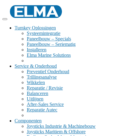
Turnkey Oplossingen
Systeemintegratie
Paneelbouw – Specials
Paneelbouw – Seriematig
Installeren
Elma Marine Solutions
Service & Onderhoud
Preventief Onderhoud
Trillingsanalyse
Wikkelen
Reparatie / Revisie
Balanceren
Uitlijnen
After-Sales Service
Reparatie Autec
Componenten
Joysticks Industrie & Machinebouw
Joysticks Maritiem & Offshore