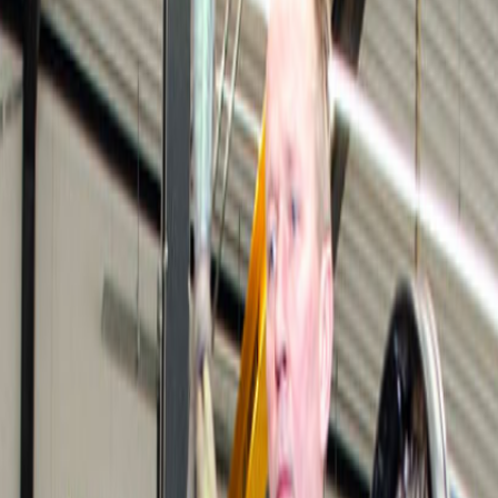
e revisie goed uit te voeren:
an 100 gr tot 3.500 kg
len-intrekmachine, impregneertank, droog- en uitbrandovens
 tot 150 kW. Gelijkstroom tot 600 V/200A en draaistroom 120/208/230/