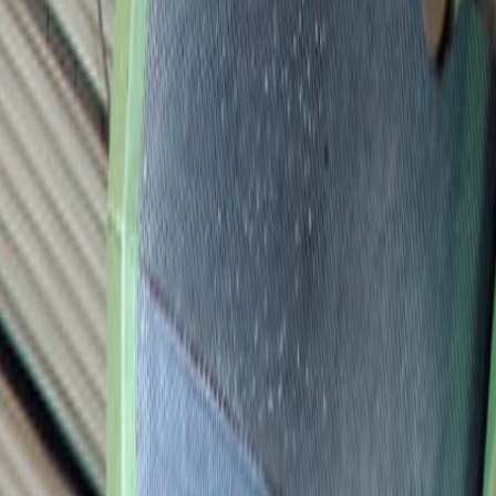
t 80 jaar ervaring
in het reviseren van de meest uiteenlopende typen
werkplaats of op locatie uitgevoerd.