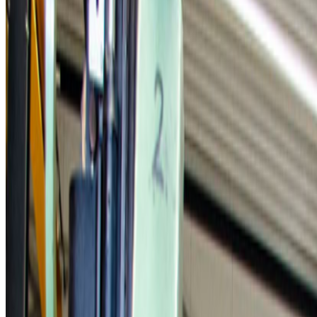
Wij voeren een revisie uit van een elektromotor, generator of andere
elektrische aandrijvingen. Onze rev
Moderne werkplaats
(Preventief) onderhoud of revisie
Meer dan 80 jaar ervaring
Moderne werkplaats voor elektromoto