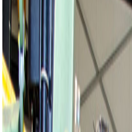
Onze werkplaats beschikt over moderne faciliteiten die nodig zijn op d
Bankwerkerij met draai- en freesbanken.
Dynamisch
balanceerbanken
voor rotoren, ankers en waaiers v
Apparatuur voor MIG- en TIG-lassen
Wikkelafdeling met volautomatische spoelendraaimachine, spoe
Proefstand voor het belast testen van generatoren en motoren