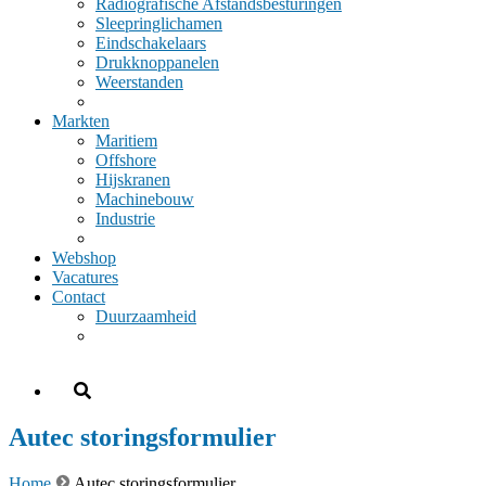
Radiografische Afstandsbesturingen
Sleepringlichamen
Eindschakelaars
Drukknoppanelen
Weerstanden
Markten
Maritiem
Offshore
Hijskranen
Machinebouw
Industrie
Webshop
Vacatures
Contact
Duurzaamheid
Autec storingsformulier
Home
Autec storingsformulier