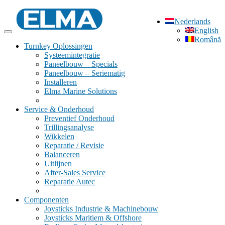
Nederlands
English
Română
Turnkey Oplossingen
Systeemintegratie
Paneelbouw – Specials
Paneelbouw – Seriematig
Installeren
Elma Marine Solutions
Service & Onderhoud
Preventief Onderhoud
Trillingsanalyse
Wikkelen
Reparatie / Revisie
Balanceren
Uitlijnen
After-Sales Service
Reparatie Autec
Componenten
Joysticks Industrie & Machinebouw
Joysticks Maritiem & Offshore