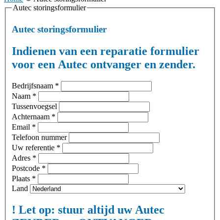
Autec storingsformulier
Autec storingsformulier
Indienen van een reparatie formulier
voor een Autec ontvanger en zender.
Bedrijfsnaam
*
Naam
*
Tussenvoegsel
Achternaam
*
Email
*
Telefoon nummer
Uw referentie
*
Adres
*
Postcode
*
Plaats
*
Land
! Let op: stuur altijd uw Autec