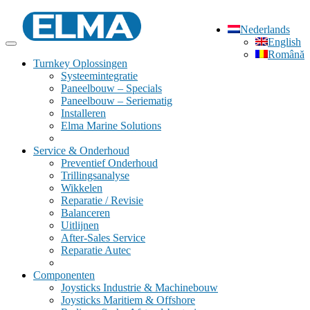
Nederlands
English
Română
Turnkey Oplossingen
Systeemintegratie
Paneelbouw – Specials
Paneelbouw – Seriematig
Installeren
Elma Marine Solutions
Service & Onderhoud
Preventief Onderhoud
Trillingsanalyse
Wikkelen
Reparatie / Revisie
Balanceren
Uitlijnen
After-Sales Service
Reparatie Autec
Componenten
Joysticks Industrie & Machinebouw
Joysticks Maritiem & Offshore